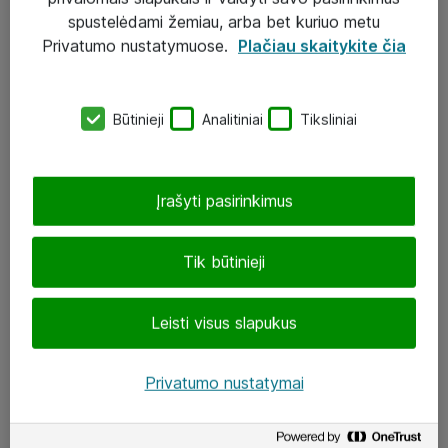
Įgyvendinti projektai
spustelėdami žemiau, arba bet kuriuo metu
Atea ekspertų patarimai verslui
Privatumo nustatymuose.
Plačiau skaitykite čia
UAB „ATEA“
Būtinieji
Analitiniai
Tiksliniai
eShop@atea.lt
J. Rutkausko g. 6, Vilnius
Įrašyti pasirinkimus
Atea kontaktai
Tik būtinieji
Aplankykite mus
Leisti visus slapukus
LinkedIn
Facebook
Privatumo nustatymai
Renginiai