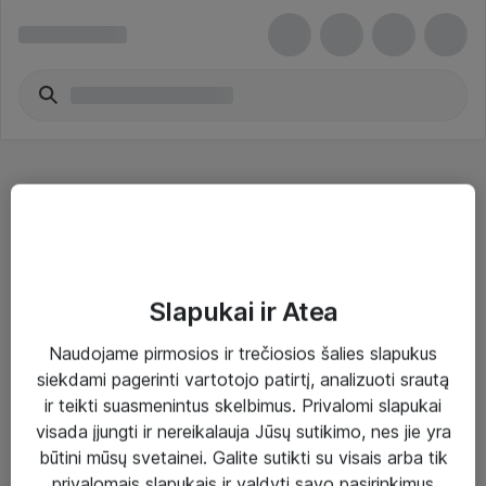
Garsiakalbių palaikymo aparatinė įranga
Slapukai ir Atea
Naudojame pirmosios ir trečiosios šalies slapukus
Sprendimai ir paslaugos
siekdami pagerinti vartotojo patirtį, analizuoti srautą
ir teikti suasmenintus skelbimus. Privalomi slapukai
Paslaugos
visada įjungti ir nereikalauja Jūsų sutikimo, nes jie yra
Sprendimai
būtini mūsų svetainei. Galite sutikti su visais arba tik
privalomais slapukais ir valdyti savo pasirinkimus