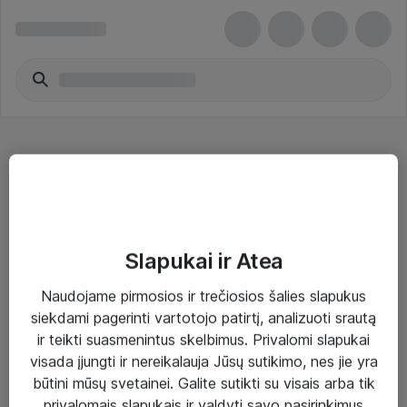
Lauko garsiakalbiai
Slapukai ir Atea
Naudojame pirmosios ir trečiosios šalies slapukus
Sprendimai ir paslaugos
siekdami pagerinti vartotojo patirtį, analizuoti srautą
ir teikti suasmenintus skelbimus. Privalomi slapukai
Paslaugos
visada įjungti ir nereikalauja Jūsų sutikimo, nes jie yra
Sprendimai
būtini mūsų svetainei. Galite sutikti su visais arba tik
privalomais slapukais ir valdyti savo pasirinkimus