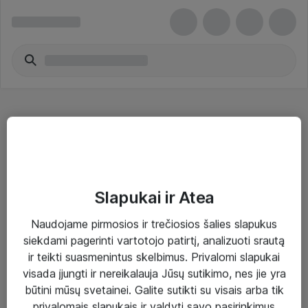
Audio & Video Switches
Slapukai ir Atea
Naudojame pirmosios ir trečiosios šalies slapukus
Sprendimai ir paslaugos
siekdami pagerinti vartotojo patirtį, analizuoti srautą
ir teikti suasmenintus skelbimus. Privalomi slapukai
Paslaugos
visada įjungti ir nereikalauja Jūsų sutikimo, nes jie yra
Sprendimai
būtini mūsų svetainei. Galite sutikti su visais arba tik
privalomais slapukais ir valdyti savo pasirinkimus