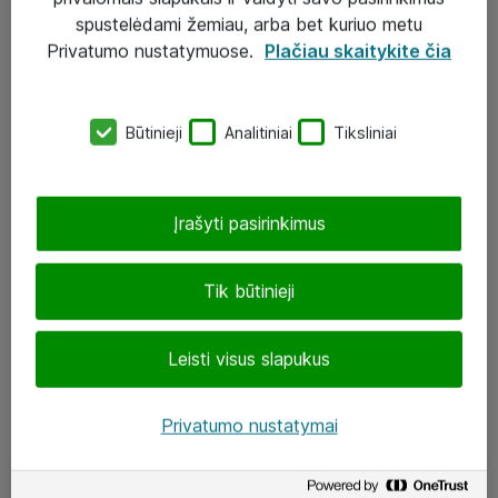
Įgyvendinti projektai
spustelėdami žemiau, arba bet kuriuo metu
Atea ekspertų patarimai verslui
Privatumo nustatymuose.
Plačiau skaitykite čia
UAB „ATEA“
Būtinieji
Analitiniai
Tiksliniai
eShop@atea.lt
J. Rutkausko g. 6, Vilnius
Įrašyti pasirinkimus
Atea kontaktai
Tik būtinieji
Aplankykite mus
Leisti visus slapukus
LinkedIn
Facebook
Privatumo nustatymai
Renginiai