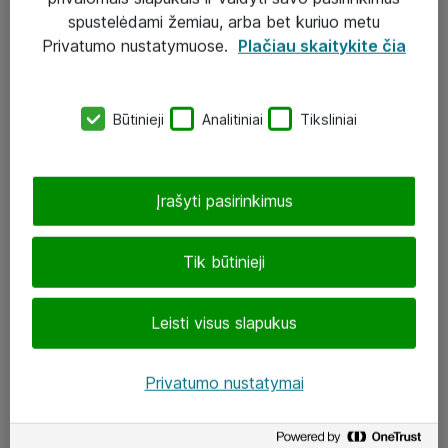
Įgyvendinti projektai
spustelėdami žemiau, arba bet kuriuo metu
Atea ekspertų patarimai verslui
Privatumo nustatymuose.
Plačiau skaitykite čia
UAB „ATEA“
Būtinieji
Analitiniai
Tiksliniai
eShop@atea.lt
J. Rutkausko g. 6, Vilnius
Įrašyti pasirinkimus
Atea kontaktai
Tik būtinieji
Aplankykite mus
Leisti visus slapukus
LinkedIn
Facebook
Privatumo nustatymai
Renginiai