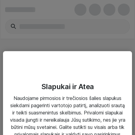
Ausinės
Slapukai ir Atea
Naudojame pirmosios ir trečiosios šalies slapukus
Sprendimai ir paslaugos
siekdami pagerinti vartotojo patirtį, analizuoti srautą
ir teikti suasmenintus skelbimus. Privalomi slapukai
Paslaugos
visada įjungti ir nereikalauja Jūsų sutikimo, nes jie yra
Sprendimai
būtini mūsų svetainei. Galite sutikti su visais arba tik
privalomais slapukais ir valdyti savo pasirinkimus