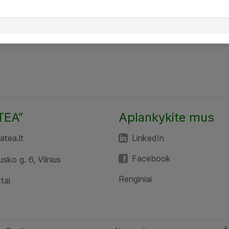
TEA“
Aplankykite mus
tea.lt
LinkedIn
Facebook
usko g. 6, Vilnius
Renginiai
tai