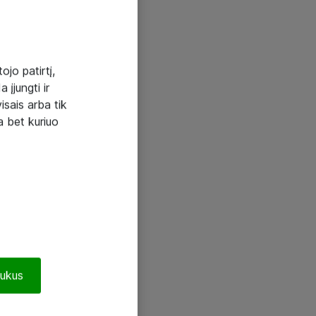
ojo patirtį,
 įjungti ir
visais arba tik
a bet kuriuo
pukus