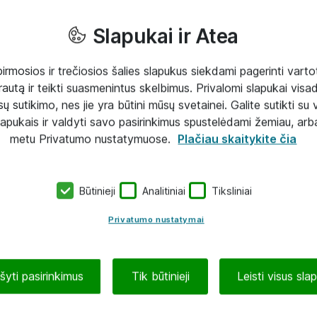
Slapukai ir Atea
mosios ir trečiosios šalies slapukus siekdami pagerinti vartot
rautą ir teikti suasmenintus skelbimus. Privalomi slapukai visada
ų sutikimo, nes jie yra būtini mūsų svetainei. Galite sutikti su 
lapukais ir valdyti savo pasirinkimus spustelėdami žemiau, arb
metu Privatumo nustatymuose.
Plačiau skaitykite čia
Būtinieji
Analitiniai
Tiksliniai
Privatumo nustatymai
ašyti pasirinkimus
Tik būtinieji
Leisti visus sla