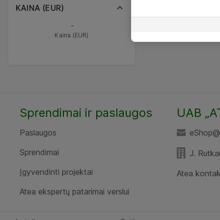
KAINA (EUR)
-
Kaina (EUR)
Sprendimai ir paslaugos
UAB „A
Paslaugos
eShop@a
Sprendimai
J. Rutka
Įgyvendinti projektai
Atea kontak
Atea ekspertų patarimai verslui