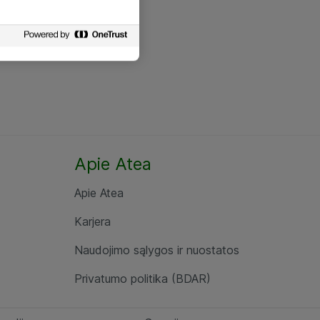
Apie Atea
Apie Atea
Karjera
Naudojimo sąlygos ir nuostatos
Privatumo politika (BDAR)