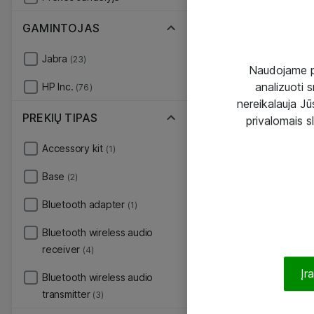
GAMINTOJAS
Jabra
(23)
Naudojame pir
analizuoti s
HP Inc.
(76)
nereikalauja Jūs
PREKIŲ TIPAS
privalomais s
Accessory kit
(1)
Base
(2)
Bluetooth adapter
(1)
Bluetooth wireless audio
receiver
(4)
Įr
Bluetooth wireless audio
transmitter
(3)