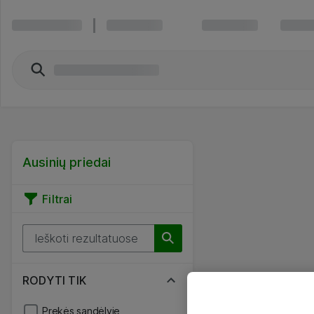
Ausinių priedai
Filtrai
RODYTI TIK
Prekės sandėlyje