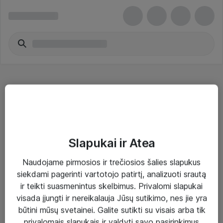
Kita namų garso įranga
Slapukai ir Atea
Naudojame pirmosios ir trečiosios šalies slapukus
Sprendimai ir paslaugos
siekdami pagerinti vartotojo patirtį, analizuoti srautą
ir teikti suasmenintus skelbimus. Privalomi slapukai
Paslaugos
visada įjungti ir nereikalauja Jūsų sutikimo, nes jie yra
Sprendimai
būtini mūsų svetainei. Galite sutikti su visais arba tik
privalomais slapukais ir valdyti savo pasirinkimus