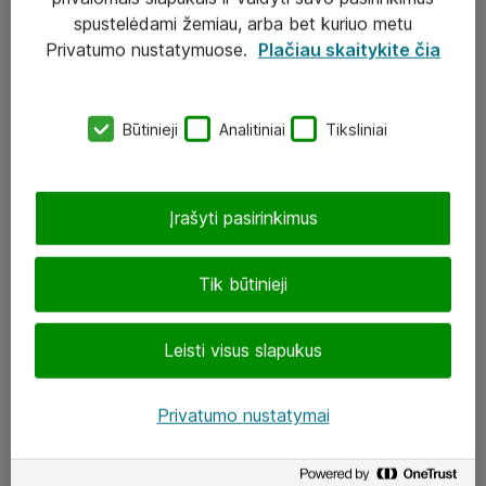
Įgyvendinti projektai
spustelėdami žemiau, arba bet kuriuo metu
Atea ekspertų patarimai verslui
Privatumo nustatymuose.
Plačiau skaitykite čia
UAB „ATEA“
Būtinieji
Analitiniai
Tiksliniai
eShop@atea.lt
J. Rutkausko g. 6, Vilnius
Įrašyti pasirinkimus
Atea kontaktai
Tik būtinieji
Aplankykite mus
Leisti visus slapukus
LinkedIn
Facebook
Privatumo nustatymai
Renginiai