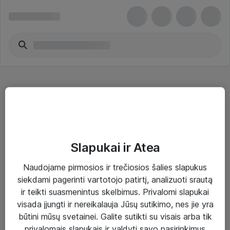
Vinilinių plokštelių grotuvai
Slapukai ir Atea
Naudojame pirmosios ir trečiosios šalies slapukus
Sprendimai ir paslaugos
siekdami pagerinti vartotojo patirtį, analizuoti srautą
ir teikti suasmenintus skelbimus. Privalomi slapukai
Paslaugos
visada įjungti ir nereikalauja Jūsų sutikimo, nes jie yra
Sprendimai
būtini mūsų svetainei. Galite sutikti su visais arba tik
privalomais slapukais ir valdyti savo pasirinkimus