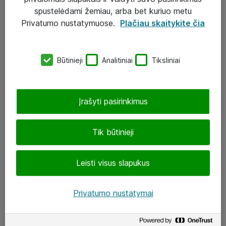
Įgyvendinti projektai
spustelėdami žemiau, arba bet kuriuo metu
Atea ekspertų patarimai verslui
Privatumo nustatymuose.
Plačiau skaitykite čia
UAB „ATEA“
Būtinieji
Analitiniai
Tiksliniai
eShop@atea.lt
J. Rutkausko g. 6, Vilnius
Įrašyti pasirinkimus
Atea kontaktai
Tik būtinieji
Aplankykite mus
Leisti visus slapukus
LinkedIn
Facebook
Privatumo nustatymai
Renginiai