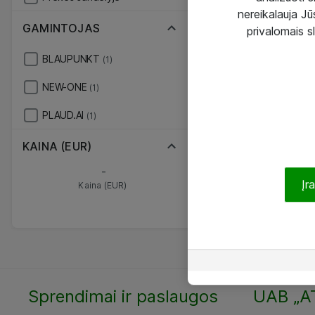
nereikalauja Jūs
GAMINTOJAS
privalomais s
BLAUPUNKT
(1)
NEW-ONE
(1)
PLAUD.AI
(1)
KAINA (EUR)
-
Įr
Kaina (EUR)
Sprendimai ir paslaugos
UAB „A