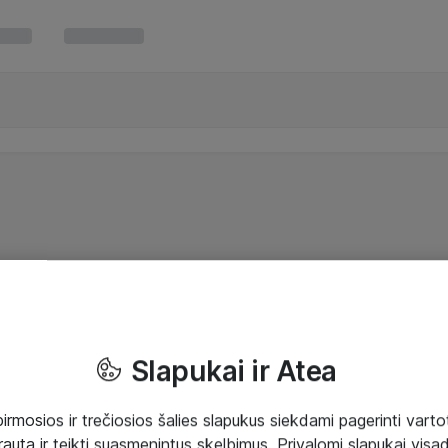
Slapukai ir Atea
mosios ir trečiosios šalies slapukus siekdami pagerinti vartot
rautą ir teikti suasmenintus skelbimus. Privalomi slapukai visada