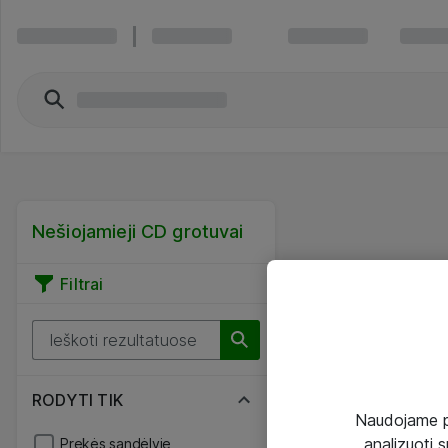
Nešiojamieji CD grotuvai
Filtrai
RODYTI TIK
Naudojame pir
analizuoti s
Prekės sandėlyje