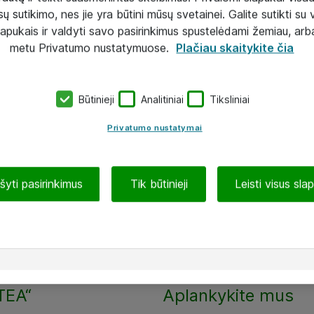
ų sutikimo, nes jie yra būtini mūsų svetainei. Galite sutikti su 
lapukais ir valdyti savo pasirinkimus spustelėdami žemiau, arb
metu Privatumo nustatymuose.
Plačiau skaitykite čia
Būtinieji
Analitiniai
Tiksliniai
Privatumo nustatymai
ašyti pasirinkimus
Tik būtinieji
Leisti visus sla
TEA“
Aplankykite mus