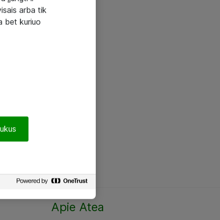
visais arba tik
a bet kuriuo
pukus
Apie Atea