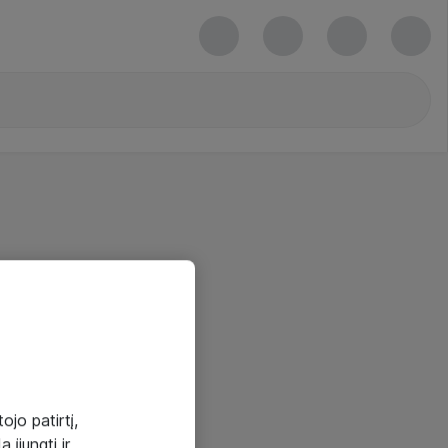
ojo patirtį,
 įjungti ir