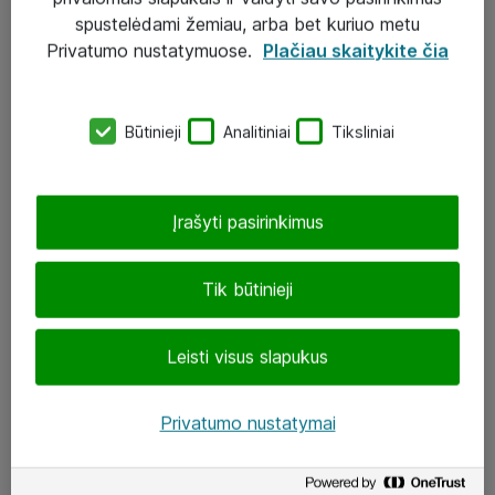
Įgyvendinti projektai
spustelėdami žemiau, arba bet kuriuo metu
Atea ekspertų patarimai verslui
Privatumo nustatymuose.
Plačiau skaitykite čia
UAB „ATEA“
Būtinieji
Analitiniai
Tiksliniai
eShop@atea.lt
J. Rutkausko g. 6, Vilnius
Įrašyti pasirinkimus
Atea kontaktai
Tik būtinieji
Aplankykite mus
Leisti visus slapukus
LinkedIn
Facebook
Privatumo nustatymai
Renginiai