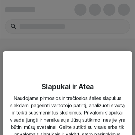
Waste Baskets & Trash Bags
Slapukai ir Atea
Naudojame pirmosios ir trečiosios šalies slapukus
Sprendimai ir paslaugos
siekdami pagerinti vartotojo patirtį, analizuoti srautą
ir teikti suasmenintus skelbimus. Privalomi slapukai
Paslaugos
visada įjungti ir nereikalauja Jūsų sutikimo, nes jie yra
Sprendimai
būtini mūsų svetainei. Galite sutikti su visais arba tik
privalomais slapukais ir valdyti savo pasirinkimus