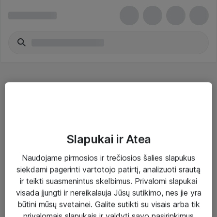
Fotoaparatų objektyvų filtrai
Slapukai ir Atea
Naudojame pirmosios ir trečiosios šalies slapukus
Sprendimai ir paslaugos
siekdami pagerinti vartotojo patirtį, analizuoti srautą
ir teikti suasmenintus skelbimus. Privalomi slapukai
Paslaugos
visada įjungti ir nereikalauja Jūsų sutikimo, nes jie yra
Sprendimai
būtini mūsų svetainei. Galite sutikti su visais arba tik
privalomais slapukais ir valdyti savo pasirinkimus