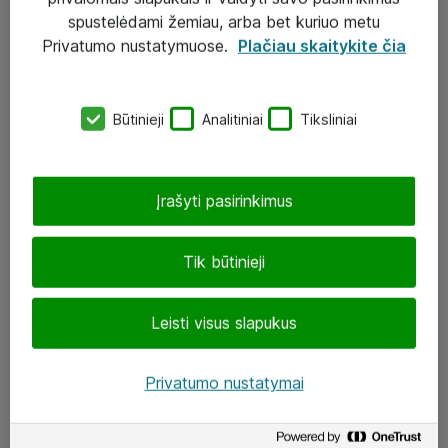
Įgyvendinti projektai
spustelėdami žemiau, arba bet kuriuo metu
Atea ekspertų patarimai verslui
Privatumo nustatymuose.
Plačiau skaitykite čia
UAB „ATEA“
Būtinieji
Analitiniai
Tiksliniai
eShop@atea.lt
J. Rutkausko g. 6, Vilnius
Įrašyti pasirinkimus
Atea kontaktai
Tik būtinieji
Aplankykite mus
Leisti visus slapukus
LinkedIn
Facebook
Privatumo nustatymai
Renginiai