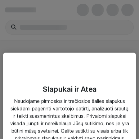
Camera Drones Accessories
Slapukai ir Atea
Naudojame pirmosios ir trečiosios šalies slapukus
Sprendimai ir paslaugos
siekdami pagerinti vartotojo patirtį, analizuoti srautą
ir teikti suasmenintus skelbimus. Privalomi slapukai
Paslaugos
visada įjungti ir nereikalauja Jūsų sutikimo, nes jie yra
Sprendimai
būtini mūsų svetainei. Galite sutikti su visais arba tik
privalomais slapukais ir valdyti savo pasirinkimus