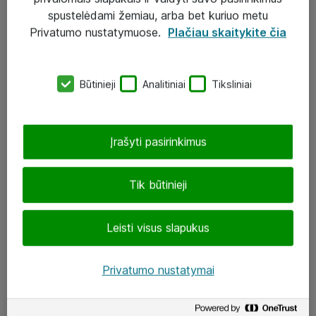
Įgyvendinti projektai
spustelėdami žemiau, arba bet kuriuo metu
Atea ekspertų patarimai verslui
Privatumo nustatymuose.
Plačiau skaitykite čia
UAB „ATEA“
Būtinieji
Analitiniai
Tiksliniai
eShop@atea.lt
J. Rutkausko g. 6, Vilnius
Įrašyti pasirinkimus
Atea kontaktai
Tik būtinieji
Aplankykite mus
Leisti visus slapukus
LinkedIn
Facebook
Privatumo nustatymai
Renginiai