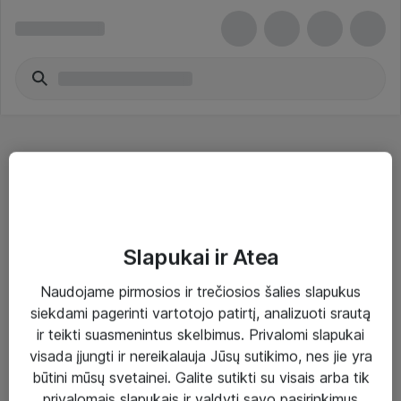
Garage tools & equipment
Slapukai ir Atea
Naudojame pirmosios ir trečiosios šalies slapukus
Sprendimai ir paslaugos
siekdami pagerinti vartotojo patirtį, analizuoti srautą
ir teikti suasmenintus skelbimus. Privalomi slapukai
Paslaugos
visada įjungti ir nereikalauja Jūsų sutikimo, nes jie yra
Sprendimai
būtini mūsų svetainei. Galite sutikti su visais arba tik
privalomais slapukais ir valdyti savo pasirinkimus