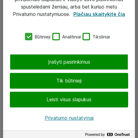
Įgyvendinti projektai
spustelėdami žemiau, arba bet kuriuo metu
Atea ekspertų patarimai verslui
Privatumo nustatymuose.
Plačiau skaitykite čia
UAB „ATEA“
Būtinieji
Analitiniai
Tiksliniai
eShop@atea.lt
J. Rutkausko g. 6, Vilnius
Įrašyti pasirinkimus
Atea kontaktai
Tik būtinieji
Aplankykite mus
Leisti visus slapukus
LinkedIn
Facebook
Privatumo nustatymai
Renginiai