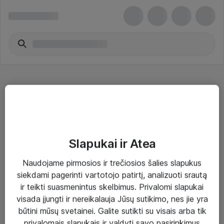
Studijos apšvietimas
Slapukai ir Atea
Naudojame pirmosios ir trečiosios šalies slapukus
Sprendimai ir paslaugos
siekdami pagerinti vartotojo patirtį, analizuoti srautą
ir teikti suasmenintus skelbimus. Privalomi slapukai
Paslaugos
visada įjungti ir nereikalauja Jūsų sutikimo, nes jie yra
Sprendimai
būtini mūsų svetainei. Galite sutikti su visais arba tik
privalomais slapukais ir valdyti savo pasirinkimus