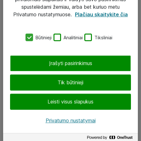
Įgyvendinti projektai
spustelėdami žemiau, arba bet kuriuo metu
Atea ekspertų patarimai verslui
Privatumo nustatymuose.
Plačiau skaitykite čia
UAB „ATEA“
Būtinieji
Analitiniai
Tiksliniai
eShop@atea.lt
J. Rutkausko g. 6, Vilnius
Įrašyti pasirinkimus
Atea kontaktai
Tik būtinieji
Aplankykite mus
Leisti visus slapukus
LinkedIn
Facebook
Privatumo nustatymai
Renginiai