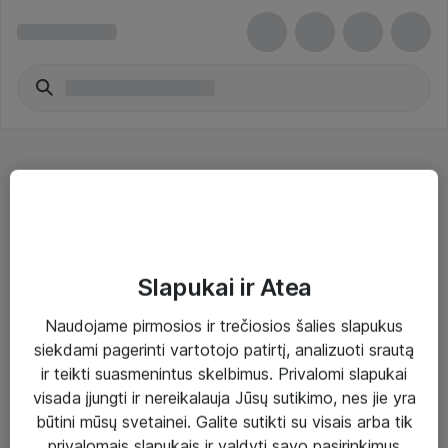
Planšetiniai, delniniai kompiuteriai
Slapukai ir Atea
Naudojame pirmosios ir trečiosios šalies slapukus
Sprendimai ir paslaugos
siekdami pagerinti vartotojo patirtį, analizuoti srautą
ir teikti suasmenintus skelbimus. Privalomi slapukai
Paslaugos
visada įjungti ir nereikalauja Jūsų sutikimo, nes jie yra
Sprendimai
būtini mūsų svetainei. Galite sutikti su visais arba tik
privalomais slapukais ir valdyti savo pasirinkimus