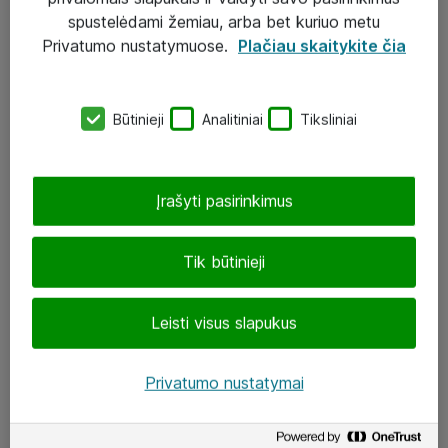
Įgyvendinti projektai
spustelėdami žemiau, arba bet kuriuo metu
Atea ekspertų patarimai verslui
Privatumo nustatymuose.
Plačiau skaitykite čia
UAB „ATEA“
Būtinieji
Analitiniai
Tiksliniai
eShop@atea.lt
J. Rutkausko g. 6, Vilnius
Įrašyti pasirinkimus
Atea kontaktai
Tik būtinieji
Aplankykite mus
Leisti visus slapukus
LinkedIn
Facebook
Privatumo nustatymai
Renginiai