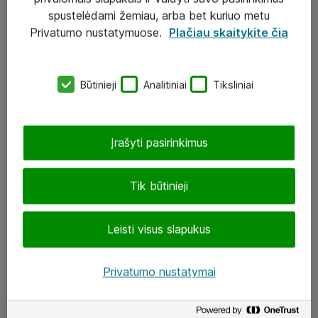
Įgyvendinti projektai
spustelėdami žemiau, arba bet kuriuo metu
Atea ekspertų patarimai verslui
Privatumo nustatymuose.
Plačiau skaitykite čia
UAB „ATEA“
Būtinieji
Analitiniai
Tiksliniai
eShop@atea.lt
J. Rutkausko g. 6, Vilnius
Įrašyti pasirinkimus
Atea kontaktai
Tik būtinieji
Aplankykite mus
Leisti visus slapukus
LinkedIn
Facebook
Privatumo nustatymai
Renginiai