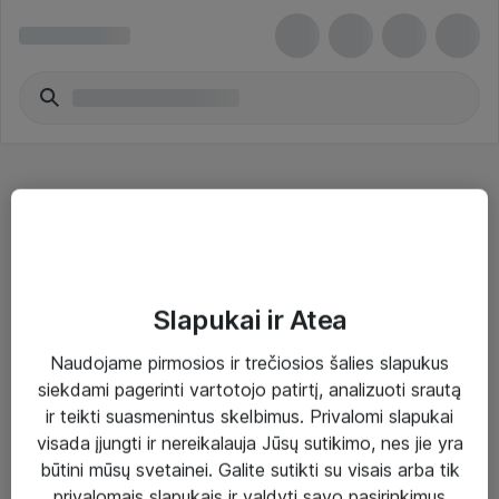
Serveriai
Slapukai ir Atea
Naudojame pirmosios ir trečiosios šalies slapukus
Sprendimai ir paslaugos
siekdami pagerinti vartotojo patirtį, analizuoti srautą
ir teikti suasmenintus skelbimus. Privalomi slapukai
Paslaugos
visada įjungti ir nereikalauja Jūsų sutikimo, nes jie yra
Sprendimai
būtini mūsų svetainei. Galite sutikti su visais arba tik
privalomais slapukais ir valdyti savo pasirinkimus