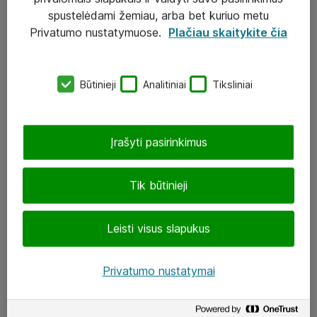
Įgyvendinti projektai
spustelėdami žemiau, arba bet kuriuo metu
Atea ekspertų patarimai verslui
Privatumo nustatymuose.
Plačiau skaitykite čia
UAB „ATEA“
Būtinieji
Analitiniai
Tiksliniai
eShop@atea.lt
J. Rutkausko g. 6, Vilnius
Įrašyti pasirinkimus
Atea kontaktai
Tik būtinieji
Aplankykite mus
Leisti visus slapukus
LinkedIn
Facebook
Privatumo nustatymai
Renginiai