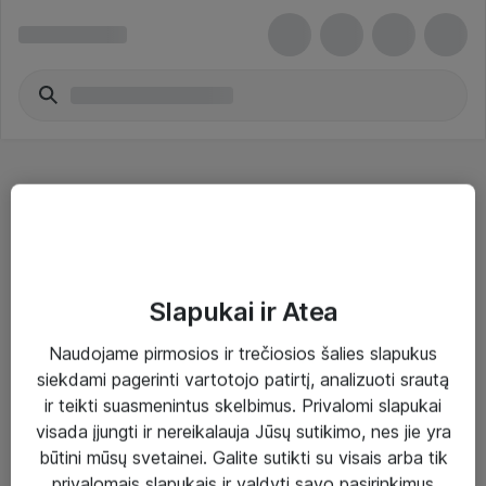
x86 serveriai
Slapukai ir Atea
Naudojame pirmosios ir trečiosios šalies slapukus
Sprendimai ir paslaugos
siekdami pagerinti vartotojo patirtį, analizuoti srautą
ir teikti suasmenintus skelbimus. Privalomi slapukai
Paslaugos
visada įjungti ir nereikalauja Jūsų sutikimo, nes jie yra
Sprendimai
būtini mūsų svetainei. Galite sutikti su visais arba tik
privalomais slapukais ir valdyti savo pasirinkimus