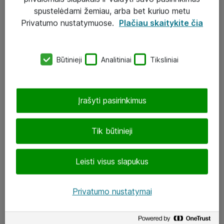
Įgyvendinti projektai
spustelėdami žemiau, arba bet kuriuo metu
Atea ekspertų patarimai verslui
Privatumo nustatymuose.
Plačiau skaitykite čia
UAB „ATEA“
Būtinieji
Analitiniai
Tiksliniai
eShop@atea.lt
J. Rutkausko g. 6, Vilnius
Įrašyti pasirinkimus
Atea kontaktai
Tik būtinieji
Aplankykite mus
Leisti visus slapukus
LinkedIn
Facebook
Privatumo nustatymai
Renginiai