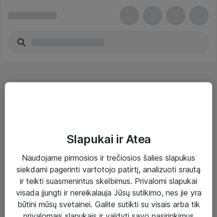
Darbo stotys
Slapukai ir Atea
Naudojame pirmosios ir trečiosios šalies slapukus
Sprendimai ir paslaugos
siekdami pagerinti vartotojo patirtį, analizuoti srautą
ir teikti suasmenintus skelbimus. Privalomi slapukai
Paslaugos
visada įjungti ir nereikalauja Jūsų sutikimo, nes jie yra
Sprendimai
būtini mūsų svetainei. Galite sutikti su visais arba tik
privalomais slapukais ir valdyti savo pasirinkimus