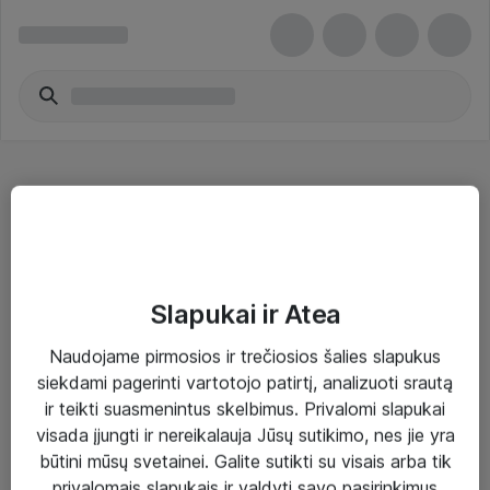
Kitos garso plokštės
Slapukai ir Atea
Naudojame pirmosios ir trečiosios šalies slapukus
Sprendimai ir paslaugos
siekdami pagerinti vartotojo patirtį, analizuoti srautą
ir teikti suasmenintus skelbimus. Privalomi slapukai
Paslaugos
visada įjungti ir nereikalauja Jūsų sutikimo, nes jie yra
Sprendimai
būtini mūsų svetainei. Galite sutikti su visais arba tik
privalomais slapukais ir valdyti savo pasirinkimus