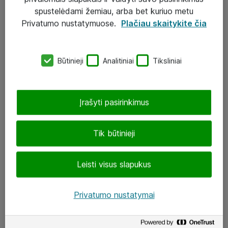
Įgyvendinti projektai
spustelėdami žemiau, arba bet kuriuo metu
Atea ekspertų patarimai verslui
Privatumo nustatymuose.
Plačiau skaitykite čia
UAB „ATEA“
Būtinieji
Analitiniai
Tiksliniai
eShop@atea.lt
J. Rutkausko g. 6, Vilnius
Įrašyti pasirinkimus
Atea kontaktai
Tik būtinieji
Aplankykite mus
Leisti visus slapukus
LinkedIn
Facebook
Privatumo nustatymai
Renginiai