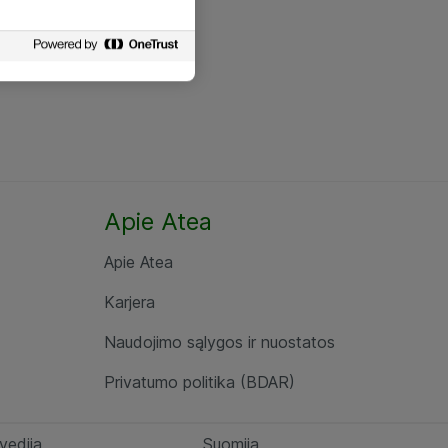
Apie Atea
Apie Atea
Karjera
Naudojimo sąlygos ir nuostatos
Privatumo politika (BDAR)
vedija
Suomija