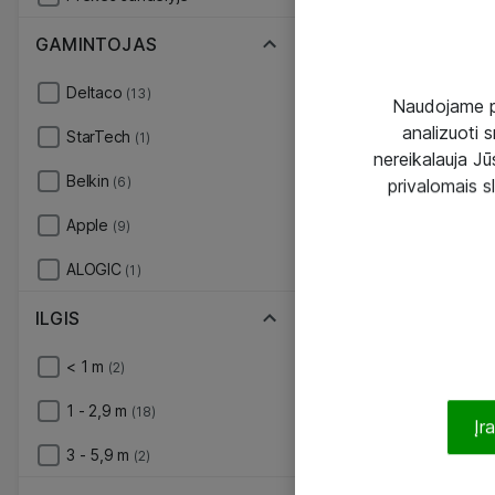
GAMINTOJAS
Deltaco
(13)
Naudojame pir
analizuoti s
StarTech
(1)
nereikalauja Jūs
Belkin
(6)
privalomais s
Apple
(9)
ALOGIC
(1)
ILGIS
< 1 m
(2)
1 - 2,9 m
(18)
Įr
3 - 5,9 m
(2)