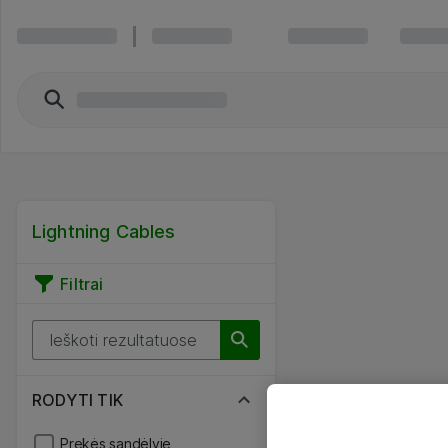
Lightning Cables
Filtrai
RODYTI TIK
Prekės sandėlyje