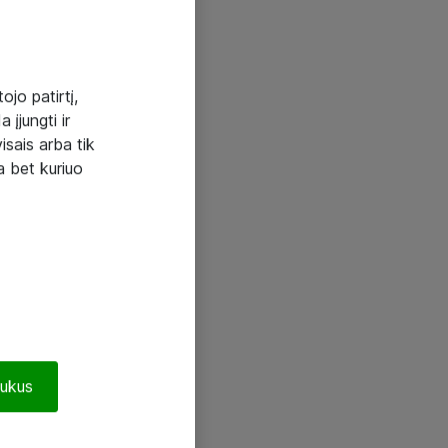
ojo patirtį,
 įjungti ir
visais arba tik
a bet kuriuo
pukus