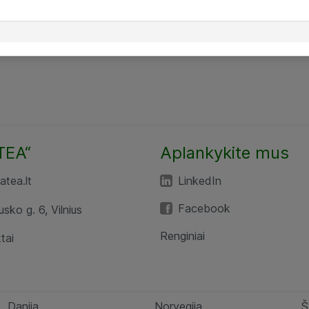
TEA“
Aplankykite mus
tea.lt
LinkedIn
Facebook
usko g. 6, Vilnius
Renginiai
tai
Danija
Norvegija
Š