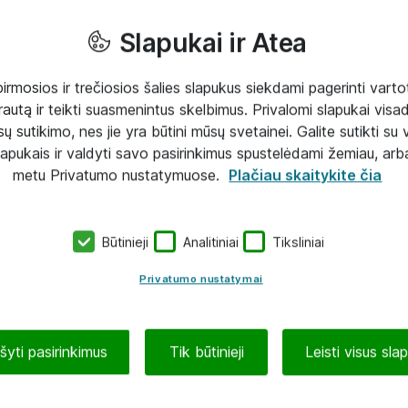
Slapukai ir Atea
mosios ir trečiosios šalies slapukus siekdami pagerinti vartot
rautą ir teikti suasmenintus skelbimus. Privalomi slapukai visada
ų sutikimo, nes jie yra būtini mūsų svetainei. Galite sutikti su 
lapukais ir valdyti savo pasirinkimus spustelėdami žemiau, arb
metu Privatumo nustatymuose.
Plačiau skaitykite čia
Būtinieji
Analitiniai
Tiksliniai
Privatumo nustatymai
ašyti pasirinkimus
Tik būtinieji
Leisti visus sla