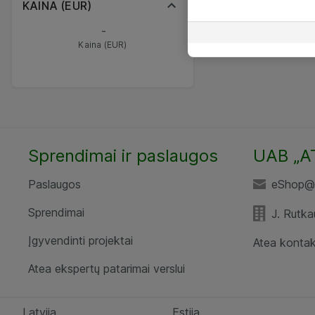
KAINA (EUR)
-
Kaina (EUR)
Sprendimai ir paslaugos
UAB „A
Paslaugos
eShop@a
Sprendimai
J. Rutka
Įgyvendinti projektai
Atea kontak
Atea ekspertų patarimai verslui
Latvija
Estija