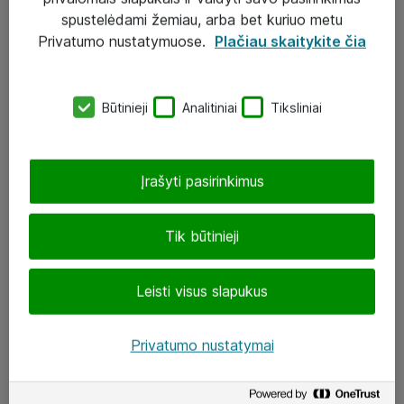
Įgyvendinti projektai
spustelėdami žemiau, arba bet kuriuo metu
Atea ekspertų patarimai verslui
Privatumo nustatymuose.
Plačiau skaitykite čia
UAB „ATEA“
Būtinieji
Analitiniai
Tiksliniai
eShop@atea.lt
J. Rutkausko g. 6, Vilnius
Įrašyti pasirinkimus
Atea kontaktai
Tik būtinieji
Aplankykite mus
Leisti visus slapukus
LinkedIn
Facebook
Privatumo nustatymai
Renginiai