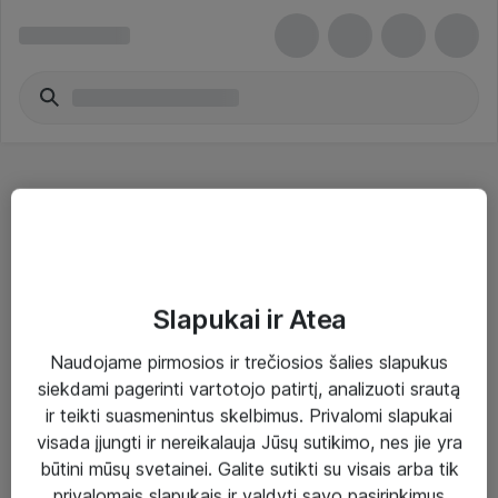
Specifiniai kabeliai
Slapukai ir Atea
Naudojame pirmosios ir trečiosios šalies slapukus
Sprendimai ir paslaugos
siekdami pagerinti vartotojo patirtį, analizuoti srautą
ir teikti suasmenintus skelbimus. Privalomi slapukai
Paslaugos
visada įjungti ir nereikalauja Jūsų sutikimo, nes jie yra
Sprendimai
būtini mūsų svetainei. Galite sutikti su visais arba tik
privalomais slapukais ir valdyti savo pasirinkimus