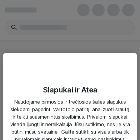
Klaviatūrų ir pelių priedai
Slapukai ir Atea
Naudojame pirmosios ir trečiosios šalies slapukus
Sprendimai ir paslaugos
siekdami pagerinti vartotojo patirtį, analizuoti srautą
ir teikti suasmenintus skelbimus. Privalomi slapukai
Paslaugos
visada įjungti ir nereikalauja Jūsų sutikimo, nes jie yra
Sprendimai
būtini mūsų svetainei. Galite sutikti su visais arba tik
privalomais slapukais ir valdyti savo pasirinkimus