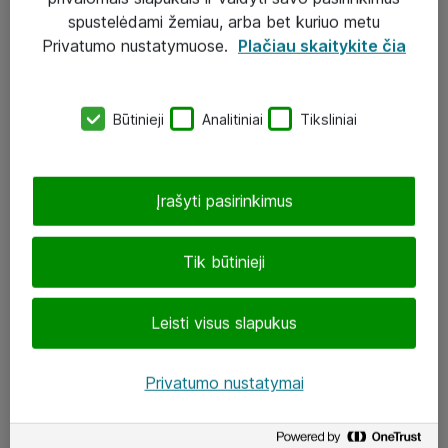
Įgyvendinti projektai
spustelėdami žemiau, arba bet kuriuo metu
Atea ekspertų patarimai verslui
Privatumo nustatymuose.
Plačiau skaitykite čia
UAB „ATEA“
Būtinieji
Analitiniai
Tiksliniai
eShop@atea.lt
J. Rutkausko g. 6, Vilnius
Įrašyti pasirinkimus
Atea kontaktai
Tik būtinieji
Aplankykite mus
Leisti visus slapukus
LinkedIn
Facebook
Privatumo nustatymai
Renginiai