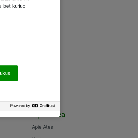
a bet kuriuo
pukus
Apie Atea
Apie Atea