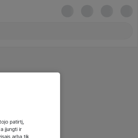
ojo patirtį,
 įjungti ir
visais arba tik