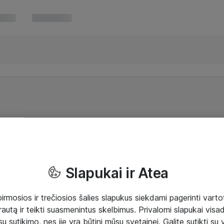
Slapukai ir Atea
mosios ir trečiosios šalies slapukus siekdami pagerinti vartot
rautą ir teikti suasmenintus skelbimus. Privalomi slapukai visada
ų sutikimo, nes jie yra būtini mūsų svetainei. Galite sutikti su 