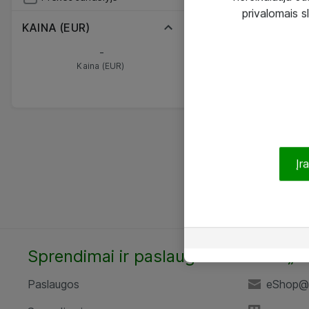
privalomais s
KAINA (EUR)
-
Kaina (EUR)
Įr
Sprendimai ir paslaugos
UAB „A
Paslaugos
eShop@a