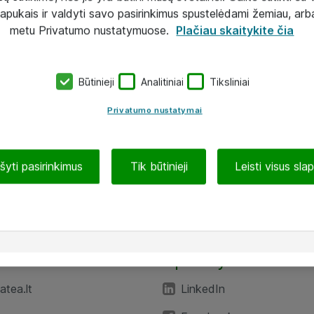
lapukais ir valdyti savo pasirinkimus spustelėdami žemiau, arb
metu Privatumo nustatymuose.
Plačiau skaitykite čia
Būtinieji
Analitiniai
Tiksliniai
Privatumo nustatymai
ašyti pasirinkimus
Tik būtinieji
Leisti visus sla
TEA“
Aplankykite mus
tea.lt
LinkedIn