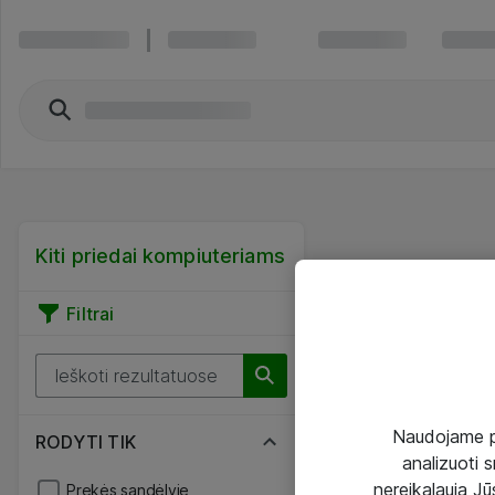
Kiti priedai kompiuteriams
Filtrai
Naudojame pir
RODYTI TIK
analizuoti s
nereikalauja Jūs
Prekės sandėlyje