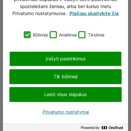
Įgyvendinti projektai
spustelėdami žemiau, arba bet kuriuo metu
Atea ekspertų patarimai verslui
Privatumo nustatymuose.
Plačiau skaitykite čia
UAB „ATEA“
Būtinieji
Analitiniai
Tiksliniai
eShop@atea.lt
J. Rutkausko g. 6, Vilnius
Įrašyti pasirinkimus
Atea kontaktai
Tik būtinieji
Aplankykite mus
Leisti visus slapukus
LinkedIn
Facebook
Privatumo nustatymai
Renginiai