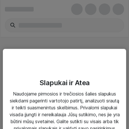
Procesoriai
Slapukai ir Atea
Naudojame pirmosios ir trečiosios šalies slapukus
Sprendimai ir paslaugos
siekdami pagerinti vartotojo patirtį, analizuoti srautą
ir teikti suasmenintus skelbimus. Privalomi slapukai
Paslaugos
visada įjungti ir nereikalauja Jūsų sutikimo, nes jie yra
Sprendimai
būtini mūsų svetainei. Galite sutikti su visais arba tik
privalomais slapukais ir valdyti savo pasirinkimus