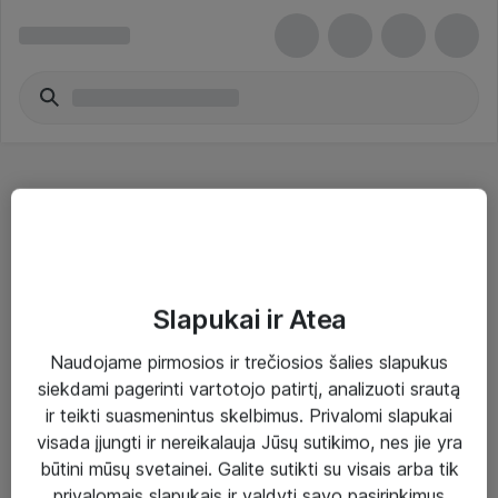
DisplayPort vaizdo plokštės - ASUS
Slapukai ir Atea
Naudojame pirmosios ir trečiosios šalies slapukus
Sprendimai ir paslaugos
siekdami pagerinti vartotojo patirtį, analizuoti srautą
ir teikti suasmenintus skelbimus. Privalomi slapukai
Paslaugos
visada įjungti ir nereikalauja Jūsų sutikimo, nes jie yra
Sprendimai
būtini mūsų svetainei. Galite sutikti su visais arba tik
privalomais slapukais ir valdyti savo pasirinkimus