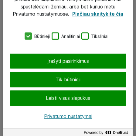
Įgyvendinti projektai
spustelėdami žemiau, arba bet kuriuo metu
Atea ekspertų patarimai verslui
Privatumo nustatymuose.
Plačiau skaitykite čia
UAB „ATEA“
Būtinieji
Analitiniai
Tiksliniai
eShop@atea.lt
J. Rutkausko g. 6, Vilnius
Įrašyti pasirinkimus
Atea kontaktai
Tik būtinieji
Aplankykite mus
Leisti visus slapukus
LinkedIn
Facebook
Privatumo nustatymai
Renginiai