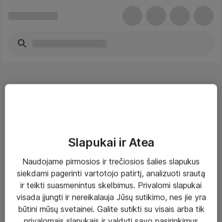
Document Holders
Slapukai ir Atea
Naudojame pirmosios ir trečiosios šalies slapukus
Sprendimai ir paslaugos
siekdami pagerinti vartotojo patirtį, analizuoti srautą
ir teikti suasmenintus skelbimus. Privalomi slapukai
Paslaugos
visada įjungti ir nereikalauja Jūsų sutikimo, nes jie yra
Sprendimai
būtini mūsų svetainei. Galite sutikti su visais arba tik
privalomais slapukais ir valdyti savo pasirinkimus