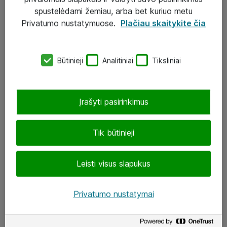
Įgyvendinti projektai
spustelėdami žemiau, arba bet kuriuo metu
Atea ekspertų patarimai verslui
Privatumo nustatymuose.
Plačiau skaitykite čia
UAB „ATEA“
Būtinieji
Analitiniai
Tiksliniai
eShop@atea.lt
J. Rutkausko g. 6, Vilnius
Įrašyti pasirinkimus
Atea kontaktai
Tik būtinieji
Aplankykite mus
Leisti visus slapukus
LinkedIn
Facebook
Privatumo nustatymai
Renginiai