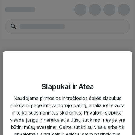
Jūrinė elektronika
Slapukai ir Atea
Naudojame pirmosios ir trečiosios šalies slapukus
Sprendimai ir paslaugos
siekdami pagerinti vartotojo patirtį, analizuoti srautą
ir teikti suasmenintus skelbimus. Privalomi slapukai
Paslaugos
visada įjungti ir nereikalauja Jūsų sutikimo, nes jie yra
Sprendimai
būtini mūsų svetainei. Galite sutikti su visais arba tik
privalomais slapukais ir valdyti savo pasirinkimus