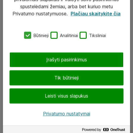
Įgyvendinti projektai
spustelėdami žemiau, arba bet kuriuo metu
Atea ekspertų patarimai verslui
Privatumo nustatymuose.
Plačiau skaitykite čia
UAB „ATEA“
Būtinieji
Analitiniai
Tiksliniai
eShop@atea.lt
J. Rutkausko g. 6, Vilnius
Įrašyti pasirinkimus
Atea kontaktai
Tik būtinieji
Aplankykite mus
Leisti visus slapukus
LinkedIn
Facebook
Privatumo nustatymai
Renginiai