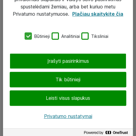
Įgyvendinti projektai
spustelėdami žemiau, arba bet kuriuo metu
Atea ekspertų patarimai verslui
Privatumo nustatymuose.
Plačiau skaitykite čia
UAB „ATEA“
Būtinieji
Analitiniai
Tiksliniai
eShop@atea.lt
J. Rutkausko g. 6, Vilnius
Įrašyti pasirinkimus
Atea kontaktai
Tik būtinieji
Aplankykite mus
Leisti visus slapukus
LinkedIn
Facebook
Privatumo nustatymai
Renginiai