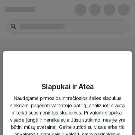
Knives
Slapukai ir Atea
Naudojame pirmosios ir trečiosios šalies slapukus
Sprendimai ir paslaugos
siekdami pagerinti vartotojo patirtį, analizuoti srautą
ir teikti suasmenintus skelbimus. Privalomi slapukai
Paslaugos
visada įjungti ir nereikalauja Jūsų sutikimo, nes jie yra
Sprendimai
būtini mūsų svetainei. Galite sutikti su visais arba tik
privalomais slapukais ir valdyti savo pasirinkimus