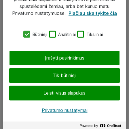
Įgyvendinti projektai
spustelėdami žemiau, arba bet kuriuo metu
Atea ekspertų patarimai verslui
Privatumo nustatymuose.
Plačiau skaitykite čia
UAB „ATEA“
Būtinieji
Analitiniai
Tiksliniai
eShop@atea.lt
J. Rutkausko g. 6, Vilnius
Įrašyti pasirinkimus
Atea kontaktai
Tik būtinieji
Aplankykite mus
Leisti visus slapukus
LinkedIn
Facebook
Privatumo nustatymai
Renginiai