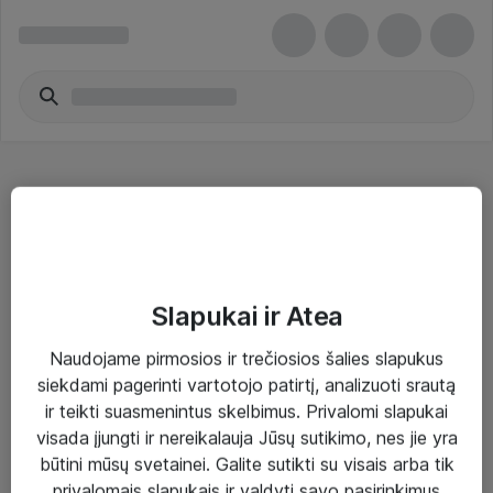
Grinders
Slapukai ir Atea
Naudojame pirmosios ir trečiosios šalies slapukus
Sprendimai ir paslaugos
siekdami pagerinti vartotojo patirtį, analizuoti srautą
ir teikti suasmenintus skelbimus. Privalomi slapukai
Paslaugos
visada įjungti ir nereikalauja Jūsų sutikimo, nes jie yra
Sprendimai
būtini mūsų svetainei. Galite sutikti su visais arba tik
privalomais slapukais ir valdyti savo pasirinkimus