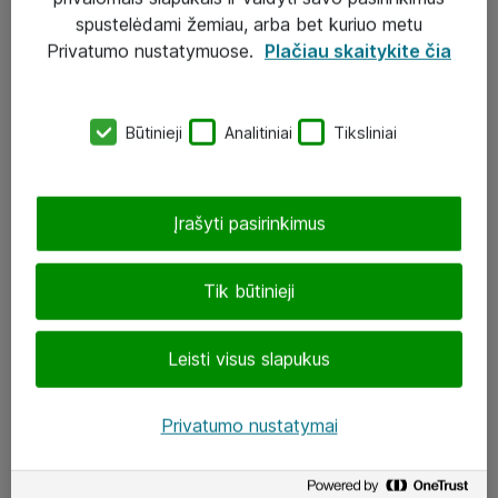
Įgyvendinti projektai
spustelėdami žemiau, arba bet kuriuo metu
Atea ekspertų patarimai verslui
Privatumo nustatymuose.
Plačiau skaitykite čia
UAB „ATEA“
Būtinieji
Analitiniai
Tiksliniai
eShop@atea.lt
J. Rutkausko g. 6, Vilnius
Įrašyti pasirinkimus
Atea kontaktai
Tik būtinieji
Aplankykite mus
Leisti visus slapukus
LinkedIn
Facebook
Privatumo nustatymai
Renginiai