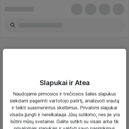
Power Tools Accessories
Slapukai ir Atea
Naudojame pirmosios ir trečiosios šalies slapukus
Sprendimai ir paslaugos
siekdami pagerinti vartotojo patirtį, analizuoti srautą
ir teikti suasmenintus skelbimus. Privalomi slapukai
Paslaugos
visada įjungti ir nereikalauja Jūsų sutikimo, nes jie yra
Sprendimai
būtini mūsų svetainei. Galite sutikti su visais arba tik
privalomais slapukais ir valdyti savo pasirinkimus