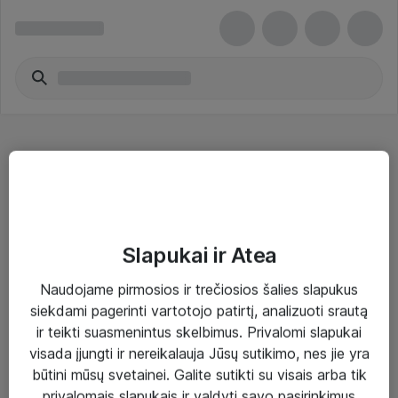
Kompiuterių stovai
Slapukai ir Atea
Naudojame pirmosios ir trečiosios šalies slapukus
Sprendimai ir paslaugos
siekdami pagerinti vartotojo patirtį, analizuoti srautą
ir teikti suasmenintus skelbimus. Privalomi slapukai
Paslaugos
visada įjungti ir nereikalauja Jūsų sutikimo, nes jie yra
Sprendimai
būtini mūsų svetainei. Galite sutikti su visais arba tik
privalomais slapukais ir valdyti savo pasirinkimus