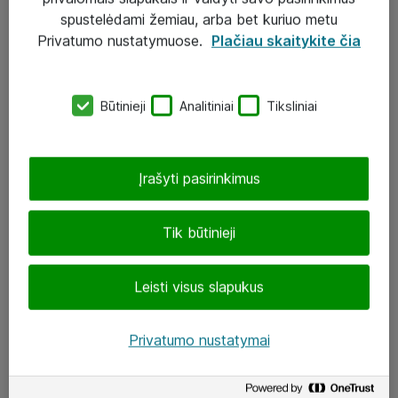
Įgyvendinti projektai
spustelėdami žemiau, arba bet kuriuo metu
Atea ekspertų patarimai verslui
Privatumo nustatymuose.
Plačiau skaitykite čia
UAB „ATEA“
Būtinieji
Analitiniai
Tiksliniai
eShop@atea.lt
J. Rutkausko g. 6, Vilnius
Įrašyti pasirinkimus
Atea kontaktai
Tik būtinieji
Aplankykite mus
Leisti visus slapukus
LinkedIn
Facebook
Privatumo nustatymai
Renginiai