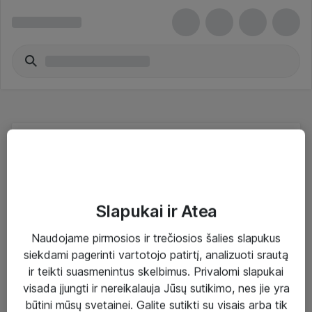
Programų prenumeratos ir
palaikymas
Slapukai ir Atea
Naudojame pirmosios ir trečiosios šalies slapukus
siekdami pagerinti vartotojo patirtį, analizuoti srautą
Sprendimai ir paslaugos
ir teikti suasmenintus skelbimus. Privalomi slapukai
visada įjungti ir nereikalauja Jūsų sutikimo, nes jie yra
Paslaugos
būtini mūsų svetainei. Galite sutikti su visais arba tik