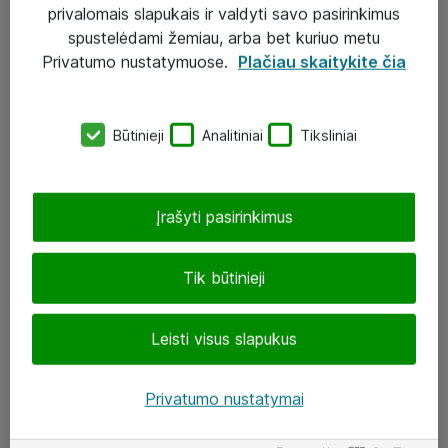
Sprendimai
privalomais slapukais ir valdyti savo pasirinkimus
spustelėdami žemiau, arba bet kuriuo metu
Įgyvendinti projektai
Privatumo nustatymuose.
Plačiau skaitykite čia
Atea ekspertų patarimai verslui
Būtinieji
Analitiniai
Tiksliniai
UAB „ATEA“
eShop@atea.lt
Įrašyti pasirinkimus
J. Rutkausko g. 6, Vilnius
Atea kontaktai
Tik būtinieji
Aplankykite mus
Leisti visus slapukus
LinkedIn
Privatumo nustatymai
Facebook
Renginiai