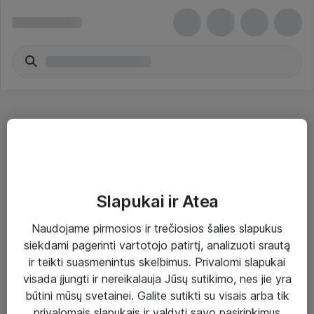
Rašalo kasetės
Slapukai ir Atea
Naudojame pirmosios ir trečiosios šalies slapukus
Sprendimai ir paslaugos
siekdami pagerinti vartotojo patirtį, analizuoti srautą
ir teikti suasmenintus skelbimus. Privalomi slapukai
Paslaugos
visada įjungti ir nereikalauja Jūsų sutikimo, nes jie yra
Sprendimai
būtini mūsų svetainei. Galite sutikti su visais arba tik
privalomais slapukais ir valdyti savo pasirinkimus