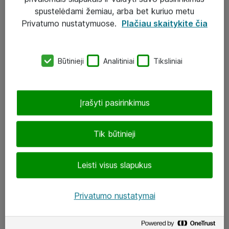
Įgyvendinti projektai
spustelėdami žemiau, arba bet kuriuo metu
Atea ekspertų patarimai verslui
Privatumo nustatymuose.
Plačiau skaitykite čia
UAB „ATEA“
Būtinieji
Analitiniai
Tiksliniai
eShop@atea.lt
J. Rutkausko g. 6, Vilnius
Įrašyti pasirinkimus
Atea kontaktai
Tik būtinieji
Aplankykite mus
Leisti visus slapukus
LinkedIn
Facebook
Privatumo nustatymai
Renginiai