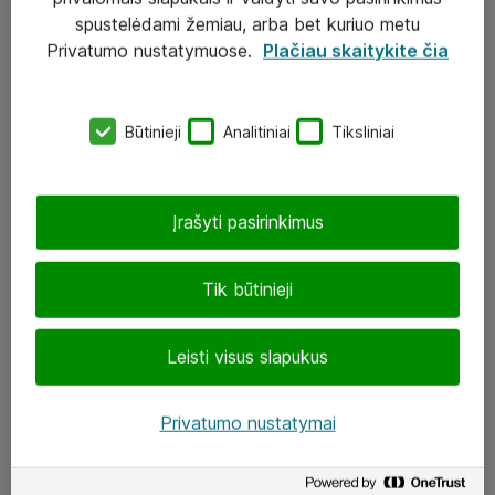
Įgyvendinti projektai
spustelėdami žemiau, arba bet kuriuo metu
Atea ekspertų patarimai verslui
Privatumo nustatymuose.
Plačiau skaitykite čia
UAB „ATEA“
Būtinieji
Analitiniai
Tiksliniai
eShop@atea.lt
J. Rutkausko g. 6, Vilnius
Įrašyti pasirinkimus
Atea kontaktai
Tik būtinieji
Aplankykite mus
Leisti visus slapukus
LinkedIn
Facebook
Privatumo nustatymai
Renginiai