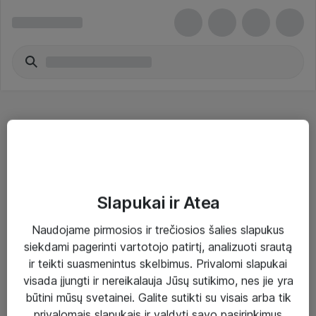
Brother Toner Cartridges
Slapukai ir Atea
Naudojame pirmosios ir trečiosios šalies slapukus
Sprendimai ir paslaugos
siekdami pagerinti vartotojo patirtį, analizuoti srautą
ir teikti suasmenintus skelbimus. Privalomi slapukai
Paslaugos
visada įjungti ir nereikalauja Jūsų sutikimo, nes jie yra
Sprendimai
būtini mūsų svetainei. Galite sutikti su visais arba tik
privalomais slapukais ir valdyti savo pasirinkimus