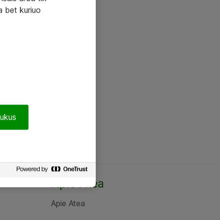
a bet kuriuo
pukus
Apie Atea
Apie Atea