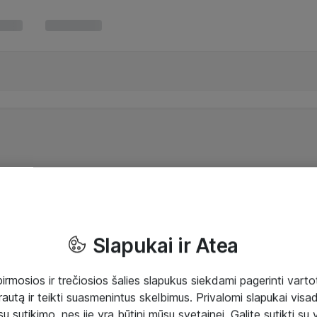
Slapukai ir Atea
mosios ir trečiosios šalies slapukus siekdami pagerinti vartot
rautą ir teikti suasmenintus skelbimus. Privalomi slapukai visada
ų sutikimo, nes jie yra būtini mūsų svetainei. Galite sutikti su 