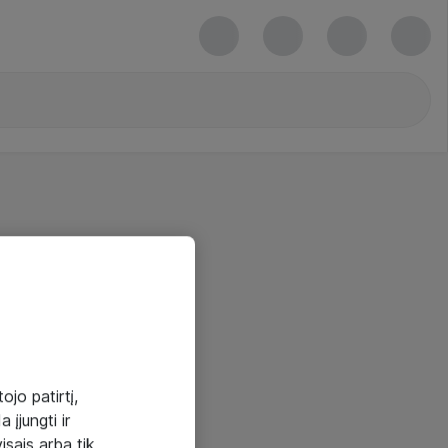
ojo patirtį,
 įjungti ir
visais arba tik