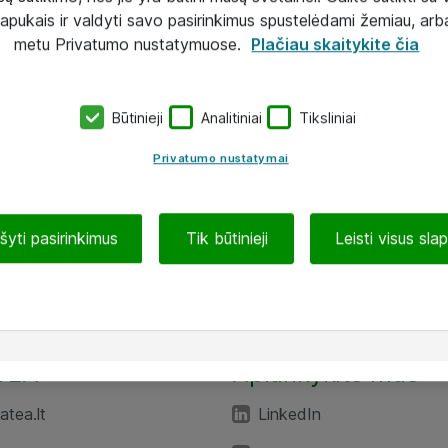
lapukais ir valdyti savo pasirinkimus spustelėdami žemiau, arb
metu Privatumo nustatymuose.
Plačiau skaitykite čia
Būtinieji
Analitiniai
Tiksliniai
Privatumo nustatymai
ašyti pasirinkimus
Tik būtinieji
Leisti visus sla
TEA“
Aplankykite mus
tea.lt
LinkedIn