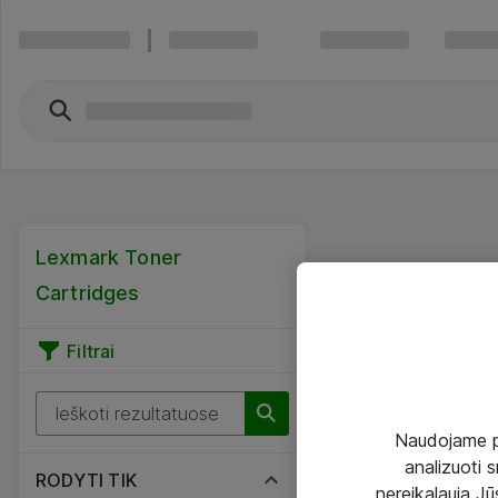
Lexmark Toner
Cartridges
Filtrai
Naudojame pir
analizuoti s
RODYTI TIK
nereikalauja Jūs