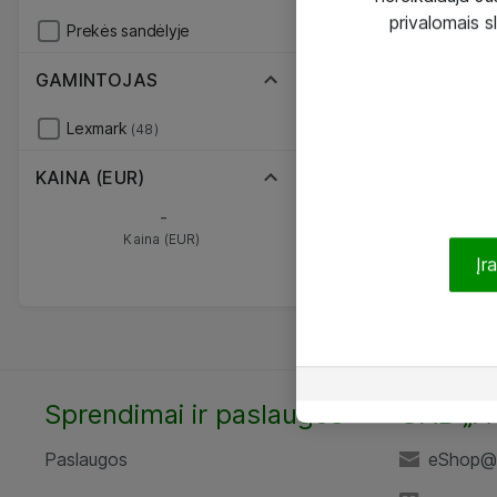
privalomais s
Prekės sandėlyje
GAMINTOJAS
Lexmark
(48)
KAINA (EUR)
-
Kaina (EUR)
Įr
Sprendimai ir paslaugos
UAB „A
Paslaugos
eShop@a