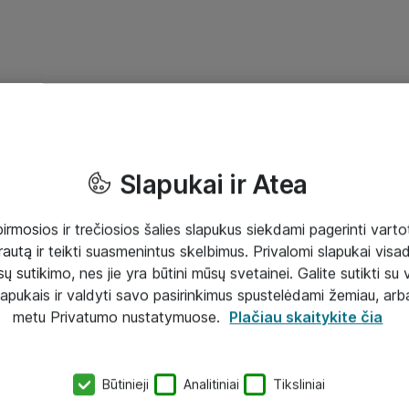
Slapukai ir Atea
mosios ir trečiosios šalies slapukus siekdami pagerinti vartot
rautą ir teikti suasmenintus skelbimus. Privalomi slapukai visada
ų sutikimo, nes jie yra būtini mūsų svetainei. Galite sutikti su 
lapukais ir valdyti savo pasirinkimus spustelėdami žemiau, arb
metu Privatumo nustatymuose.
Plačiau skaitykite čia
Būtinieji
Analitiniai
Tiksliniai