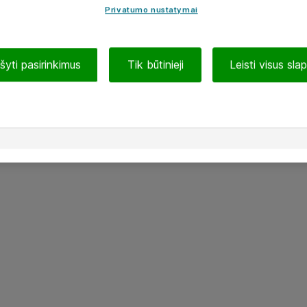
Privatumo nustatymai
ašyti pasirinkimus
Tik būtinieji
Leisti visus sla