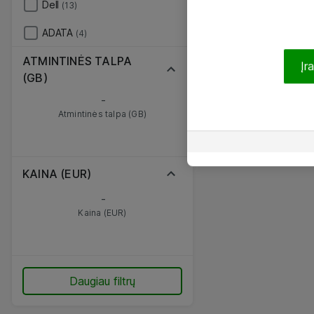
Dell
(13)
ADATA
(4)
ATMINTINĖS TALPA
Įr
(GB)
-
Atmintinės talpa (GB)
KAINA (EUR)
-
Kaina (EUR)
Daugiau filtrų