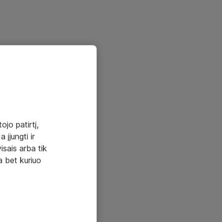
ojo patirtį,
 įjungti ir
visais arba tik
a bet kuriuo