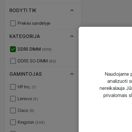
RODYTI TIK
Prekės sandėlyje
KATEGORIJA
DDR5 DIMM
(609)
DDR5 SO-DIMM
(83)
GAMINTOJAS
Naudojame pir
analizuoti s
HP Inc.
(1)
nereikalauja Jūs
privalomais s
Lenovo
(6)
Cisco
(6)
Kingston
(249)