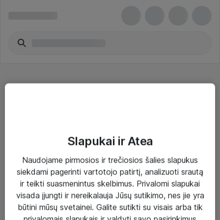
DDR5
Slapukai ir Atea
Naudojame pirmosios ir trečiosios šalies slapukus
Sprendimai ir paslaugos
siekdami pagerinti vartotojo patirtį, analizuoti srautą
ir teikti suasmenintus skelbimus. Privalomi slapukai
Paslaugos
visada įjungti ir nereikalauja Jūsų sutikimo, nes jie yra
Sprendimai
būtini mūsų svetainei. Galite sutikti su visais arba tik
privalomais slapukais ir valdyti savo pasirinkimus