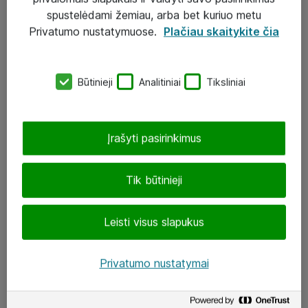
Įgyvendinti projektai
spustelėdami žemiau, arba bet kuriuo metu
Atea ekspertų patarimai verslui
Privatumo nustatymuose.
Plačiau skaitykite čia
UAB „ATEA“
Būtinieji
Analitiniai
Tiksliniai
eShop@atea.lt
J. Rutkausko g. 6, Vilnius
Įrašyti pasirinkimus
Atea kontaktai
Tik būtinieji
Aplankykite mus
Leisti visus slapukus
LinkedIn
Facebook
Privatumo nustatymai
Renginiai