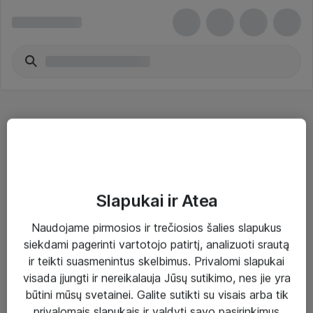
DDR5
Slapukai ir Atea
Naudojame pirmosios ir trečiosios šalies slapukus
Sprendimai ir paslaugos
siekdami pagerinti vartotojo patirtį, analizuoti srautą
ir teikti suasmenintus skelbimus. Privalomi slapukai
Paslaugos
visada įjungti ir nereikalauja Jūsų sutikimo, nes jie yra
Sprendimai
būtini mūsų svetainei. Galite sutikti su visais arba tik
privalomais slapukais ir valdyti savo pasirinkimus