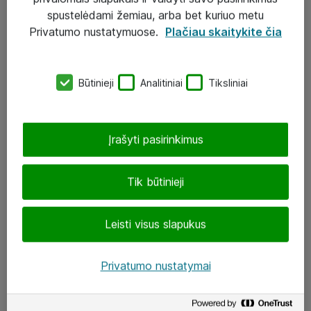
Įgyvendinti projektai
spustelėdami žemiau, arba bet kuriuo metu
Atea ekspertų patarimai verslui
Privatumo nustatymuose.
Plačiau skaitykite čia
UAB „ATEA“
Būtinieji
Analitiniai
Tiksliniai
eShop@atea.lt
J. Rutkausko g. 6, Vilnius
Įrašyti pasirinkimus
Atea kontaktai
Tik būtinieji
Aplankykite mus
Leisti visus slapukus
LinkedIn
Facebook
Privatumo nustatymai
Renginiai