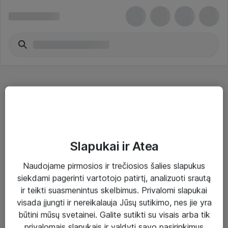
Diskų masyvai
Slapukai ir Atea
Naudojame pirmosios ir trečiosios šalies slapukus
Sprendimai ir paslaugos
siekdami pagerinti vartotojo patirtį, analizuoti srautą
ir teikti suasmenintus skelbimus. Privalomi slapukai
Paslaugos
visada įjungti ir nereikalauja Jūsų sutikimo, nes jie yra
Sprendimai
būtini mūsų svetainei. Galite sutikti su visais arba tik
privalomais slapukais ir valdyti savo pasirinkimus