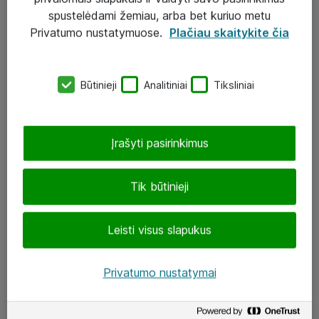
Įgyvendinti projektai
spustelėdami žemiau, arba bet kuriuo metu
Atea ekspertų patarimai verslui
Privatumo nustatymuose.
Plačiau skaitykite čia
UAB „ATEA“
Būtinieji
Analitiniai
Tiksliniai
eShop@atea.lt
J. Rutkausko g. 6, Vilnius
Įrašyti pasirinkimus
Atea kontaktai
Tik būtinieji
Aplankykite mus
Leisti visus slapukus
LinkedIn
Facebook
Privatumo nustatymai
Renginiai