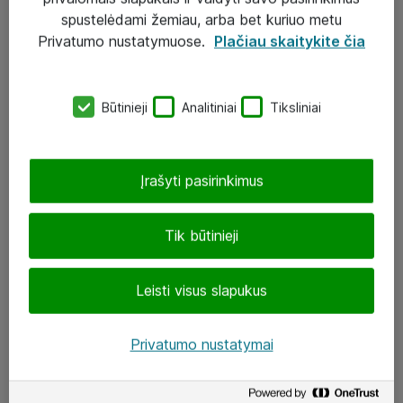
Įgyvendinti projektai
spustelėdami žemiau, arba bet kuriuo metu
Atea ekspertų patarimai verslui
Privatumo nustatymuose.
Plačiau skaitykite čia
UAB „ATEA“
Būtinieji
Analitiniai
Tiksliniai
eShop@atea.lt
J. Rutkausko g. 6, Vilnius
Įrašyti pasirinkimus
Atea kontaktai
Tik būtinieji
Aplankykite mus
Leisti visus slapukus
LinkedIn
Facebook
Privatumo nustatymai
Renginiai