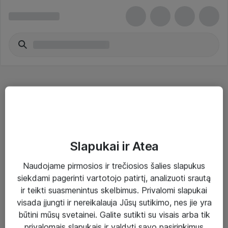
Išorinių laikmenų dėklai
Slapukai ir Atea
Naudojame pirmosios ir trečiosios šalies slapukus
Sprendimai ir paslaugos
siekdami pagerinti vartotojo patirtį, analizuoti srautą
ir teikti suasmenintus skelbimus. Privalomi slapukai
Paslaugos
visada įjungti ir nereikalauja Jūsų sutikimo, nes jie yra
Sprendimai
būtini mūsų svetainei. Galite sutikti su visais arba tik
privalomais slapukais ir valdyti savo pasirinkimus