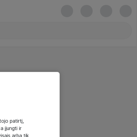
ojo patirtį,
 įjungti ir
visais arba tik