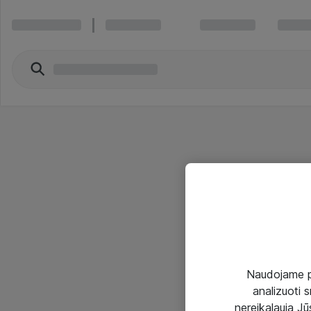
Naudojame pir
analizuoti s
nereikalauja Jūs