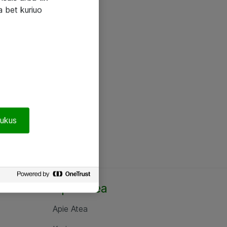
a bet kuriuo
pukus
Apie Atea
Apie Atea