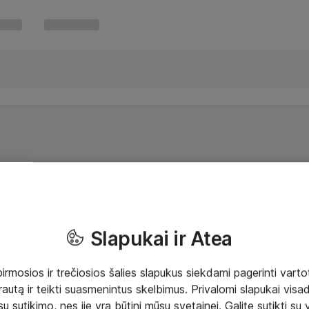
Slapukai ir Atea
mosios ir trečiosios šalies slapukus siekdami pagerinti vartot
rautą ir teikti suasmenintus skelbimus. Privalomi slapukai visada
ų sutikimo, nes jie yra būtini mūsų svetainei. Galite sutikti su 