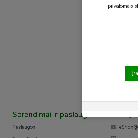
privalomais s
Įr
Sprendimai ir paslaugos
UAB „A
Paslaugos
eShop@a