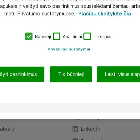
lapukais ir valdyti savo pasirinkimus spustelėdami žemiau, arb
metu Privatumo nustatymuose.
Plačiau skaitykite čia
Būtinieji
Analitiniai
Tiksliniai
Privatumo nustatymai
ašyti pasirinkimus
Tik būtinieji
Leisti visus sla
TEA“
Aplankykite mus
tea.lt
LinkedIn