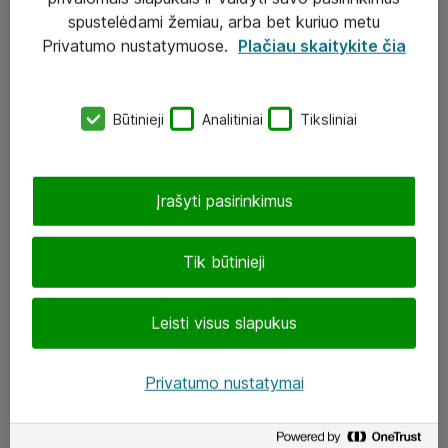
Įgyvendinti projektai
spustelėdami žemiau, arba bet kuriuo metu
Atea ekspertų patarimai verslui
Privatumo nustatymuose.
Plačiau skaitykite čia
UAB „ATEA“
Būtinieji
Analitiniai
Tiksliniai
eShop@atea.lt
J. Rutkausko g. 6, Vilnius
Įrašyti pasirinkimus
Atea kontaktai
Tik būtinieji
Aplankykite mus
Leisti visus slapukus
LinkedIn
Facebook
Privatumo nustatymai
Renginiai