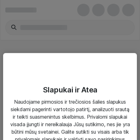
Seno tipo laikmenos
Slapukai ir Atea
Naudojame pirmosios ir trečiosios šalies slapukus
Sprendimai ir paslaugos
siekdami pagerinti vartotojo patirtį, analizuoti srautą
ir teikti suasmenintus skelbimus. Privalomi slapukai
Paslaugos
visada įjungti ir nereikalauja Jūsų sutikimo, nes jie yra
Sprendimai
būtini mūsų svetainei. Galite sutikti su visais arba tik
privalomais slapukais ir valdyti savo pasirinkimus