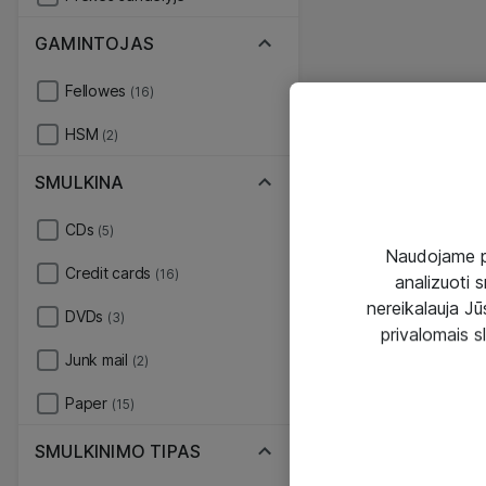
GAMINTOJAS
Fellowes
(16)
HSM
(2)
SMULKINA
CDs
(5)
Naudojame pir
Credit cards
(16)
analizuoti s
nereikalauja Jūs
DVDs
(3)
privalomais s
Junk mail
(2)
Paper
(15)
SMULKINIMO TIPAS