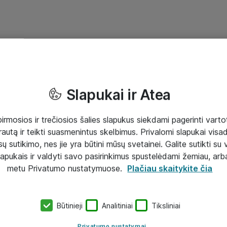
Slapukai ir Atea
mosios ir trečiosios šalies slapukus siekdami pagerinti vartot
rautą ir teikti suasmenintus skelbimus. Privalomi slapukai visada
ų sutikimo, nes jie yra būtini mūsų svetainei. Galite sutikti su 
lapukais ir valdyti savo pasirinkimus spustelėdami žemiau, arb
metu Privatumo nustatymuose.
Plačiau skaitykite čia
Būtinieji
Analitiniai
Tiksliniai
Privatumo nustatymai