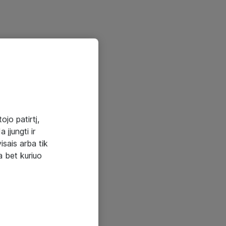
ojo patirtį,
 įjungti ir
visais arba tik
a bet kuriuo