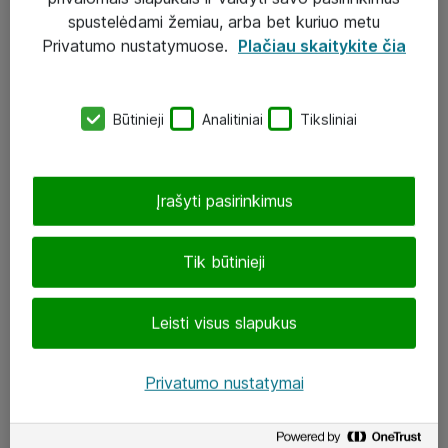
Įgyvendinti projektai
spustelėdami žemiau, arba bet kuriuo metu
Atea ekspertų patarimai verslui
Privatumo nustatymuose.
Plačiau skaitykite čia
UAB „ATEA“
Būtinieji
Analitiniai
Tiksliniai
eShop@atea.lt
J. Rutkausko g. 6, Vilnius
Įrašyti pasirinkimus
Atea kontaktai
Tik būtinieji
Aplankykite mus
Leisti visus slapukus
LinkedIn
Facebook
Privatumo nustatymai
Renginiai