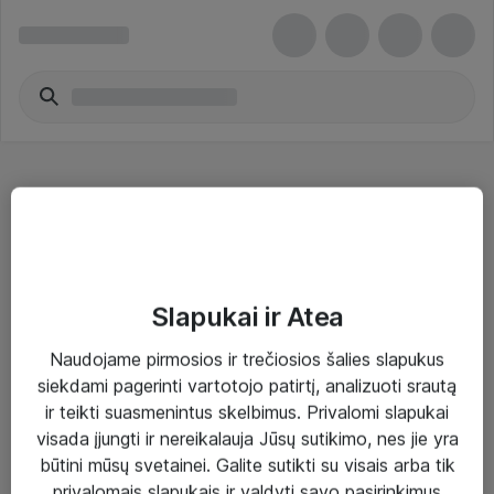
Spausdintuvų dėklai, priedai
Slapukai ir Atea
Naudojame pirmosios ir trečiosios šalies slapukus
Sprendimai ir paslaugos
siekdami pagerinti vartotojo patirtį, analizuoti srautą
ir teikti suasmenintus skelbimus. Privalomi slapukai
Paslaugos
visada įjungti ir nereikalauja Jūsų sutikimo, nes jie yra
Sprendimai
būtini mūsų svetainei. Galite sutikti su visais arba tik
privalomais slapukais ir valdyti savo pasirinkimus