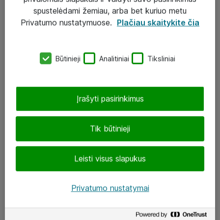
Įgyvendinti projektai
spustelėdami žemiau, arba bet kuriuo metu
Atea ekspertų patarimai verslui
Privatumo nustatymuose.
Plačiau skaitykite čia
UAB „ATEA“
Būtinieji
Analitiniai
Tiksliniai
eShop@atea.lt
J. Rutkausko g. 6, Vilnius
Įrašyti pasirinkimus
Atea kontaktai
Tik būtinieji
Aplankykite mus
Leisti visus slapukus
LinkedIn
Facebook
Privatumo nustatymai
Renginiai