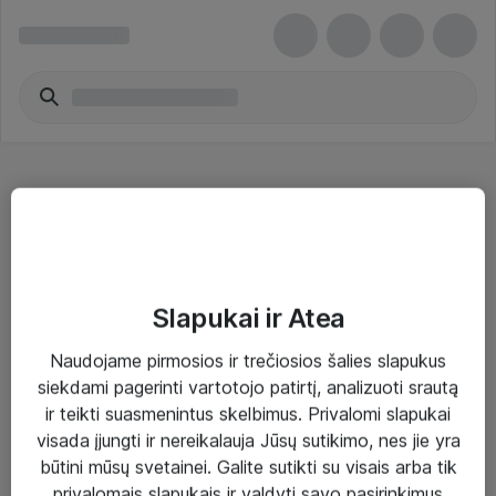
Bevielio ryšio maršrutizatoriai - Cisco
Slapukai ir Atea
Naudojame pirmosios ir trečiosios šalies slapukus
Sprendimai ir paslaugos
siekdami pagerinti vartotojo patirtį, analizuoti srautą
ir teikti suasmenintus skelbimus. Privalomi slapukai
Paslaugos
visada įjungti ir nereikalauja Jūsų sutikimo, nes jie yra
Sprendimai
būtini mūsų svetainei. Galite sutikti su visais arba tik
privalomais slapukais ir valdyti savo pasirinkimus