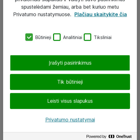
Įgyvendinti projektai
spustelėdami žemiau, arba bet kuriuo metu
Atea ekspertų patarimai verslui
Privatumo nustatymuose.
Plačiau skaitykite čia
UAB „ATEA“
Būtinieji
Analitiniai
Tiksliniai
eShop@atea.lt
J. Rutkausko g. 6, Vilnius
Įrašyti pasirinkimus
Atea kontaktai
Tik būtinieji
Aplankykite mus
Leisti visus slapukus
LinkedIn
Facebook
Privatumo nustatymai
Renginiai