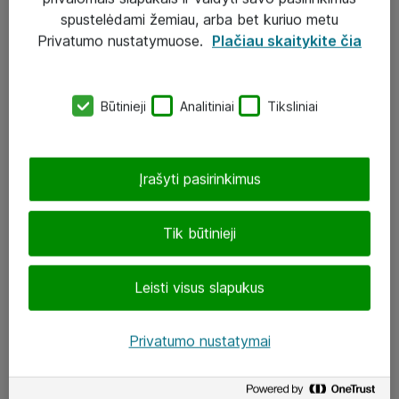
Įgyvendinti projektai
spustelėdami žemiau, arba bet kuriuo metu
Atea ekspertų patarimai verslui
Privatumo nustatymuose.
Plačiau skaitykite čia
UAB „ATEA“
Būtinieji
Analitiniai
Tiksliniai
eShop@atea.lt
J. Rutkausko g. 6, Vilnius
Įrašyti pasirinkimus
Atea kontaktai
Tik būtinieji
Aplankykite mus
Leisti visus slapukus
LinkedIn
Facebook
Privatumo nustatymai
Renginiai