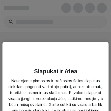
Bluetooth adapteriai - ASUS
Slapukai ir Atea
Naudojame pirmosios ir trečiosios šalies slapukus
Sprendimai ir paslaugos
siekdami pagerinti vartotojo patirtį, analizuoti srautą
ir teikti suasmenintus skelbimus. Privalomi slapukai
Paslaugos
visada įjungti ir nereikalauja Jūsų sutikimo, nes jie yra
Sprendimai
būtini mūsų svetainei. Galite sutikti su visais arba tik
privalomais slapukais ir valdyti savo pasirinkimus