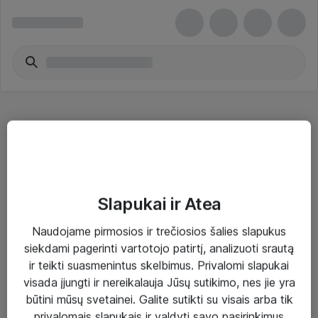
Bluetooth adapteriai - Intel
Slapukai ir Atea
Naudojame pirmosios ir trečiosios šalies slapukus
Sprendimai ir paslaugos
siekdami pagerinti vartotojo patirtį, analizuoti srautą
ir teikti suasmenintus skelbimus. Privalomi slapukai
Paslaugos
visada įjungti ir nereikalauja Jūsų sutikimo, nes jie yra
Sprendimai
būtini mūsų svetainei. Galite sutikti su visais arba tik
privalomais slapukais ir valdyti savo pasirinkimus