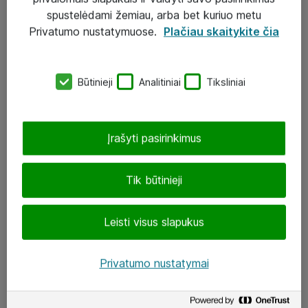
Įgyvendinti projektai
spustelėdami žemiau, arba bet kuriuo metu
Atea ekspertų patarimai verslui
Privatumo nustatymuose.
Plačiau skaitykite čia
UAB „ATEA“
Būtinieji
Analitiniai
Tiksliniai
eShop@atea.lt
J. Rutkausko g. 6, Vilnius
Įrašyti pasirinkimus
Atea kontaktai
Tik būtinieji
Aplankykite mus
Leisti visus slapukus
LinkedIn
Facebook
Privatumo nustatymai
Renginiai