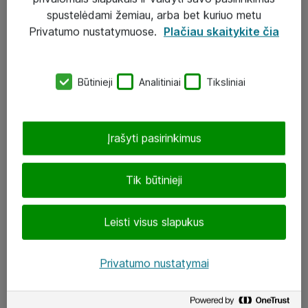
Įgyvendinti projektai
spustelėdami žemiau, arba bet kuriuo metu
Atea ekspertų patarimai verslui
Privatumo nustatymuose.
Plačiau skaitykite čia
UAB „ATEA“
Būtinieji
Analitiniai
Tiksliniai
eShop@atea.lt
J. Rutkausko g. 6, Vilnius
Įrašyti pasirinkimus
Atea kontaktai
Tik būtinieji
Aplankykite mus
Leisti visus slapukus
LinkedIn
Facebook
Privatumo nustatymai
Renginiai