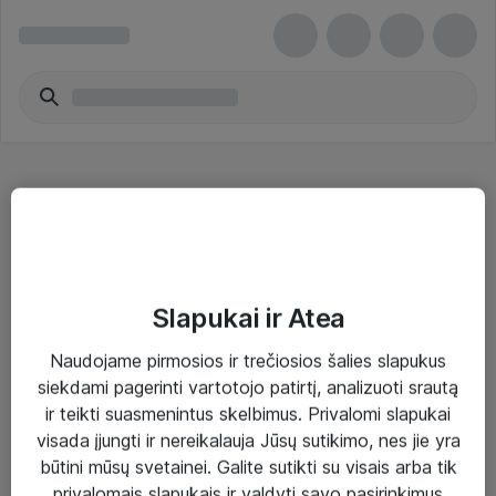
Bluetooth adapteriai - Jabra
Slapukai ir Atea
Naudojame pirmosios ir trečiosios šalies slapukus
Sprendimai ir paslaugos
siekdami pagerinti vartotojo patirtį, analizuoti srautą
ir teikti suasmenintus skelbimus. Privalomi slapukai
Paslaugos
visada įjungti ir nereikalauja Jūsų sutikimo, nes jie yra
Sprendimai
būtini mūsų svetainei. Galite sutikti su visais arba tik
privalomais slapukais ir valdyti savo pasirinkimus