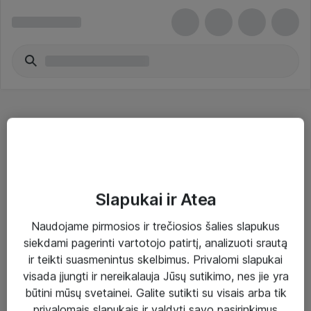
Power Over Ethernet Wireless
Slapukai ir Atea
Naudojame pirmosios ir trečiosios šalies slapukus
Sprendimai ir paslaugos
siekdami pagerinti vartotojo patirtį, analizuoti srautą
ir teikti suasmenintus skelbimus. Privalomi slapukai
Paslaugos
visada įjungti ir nereikalauja Jūsų sutikimo, nes jie yra
Sprendimai
būtini mūsų svetainei. Galite sutikti su visais arba tik
privalomais slapukais ir valdyti savo pasirinkimus