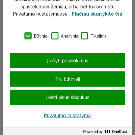
Įgyvendinti projektai
spustelėdami žemiau, arba bet kuriuo metu
Atea ekspertų patarimai verslui
Privatumo nustatymuose.
Plačiau skaitykite čia
UAB „ATEA“
Būtinieji
Analitiniai
Tiksliniai
eShop@atea.lt
J. Rutkausko g. 6, Vilnius
Įrašyti pasirinkimus
Atea kontaktai
Tik būtinieji
Aplankykite mus
Leisti visus slapukus
LinkedIn
Facebook
Privatumo nustatymai
Renginiai