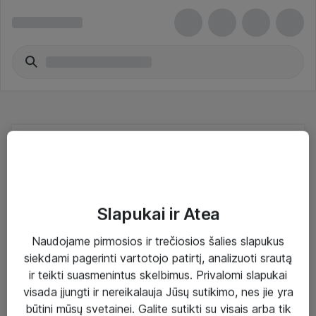
Power Over Ethernet Wireless - Hewlett
Packard Enterprise
Slapukai ir Atea
Naudojame pirmosios ir trečiosios šalies slapukus
siekdami pagerinti vartotojo patirtį, analizuoti srautą
Sprendimai ir paslaugos
ir teikti suasmenintus skelbimus. Privalomi slapukai
visada įjungti ir nereikalauja Jūsų sutikimo, nes jie yra
Paslaugos
būtini mūsų svetainei. Galite sutikti su visais arba tik