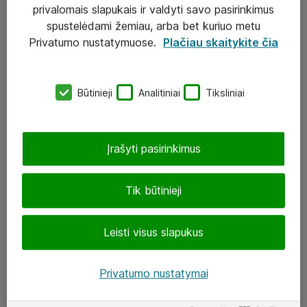
Sprendimai
privalomais slapukais ir valdyti savo pasirinkimus
spustelėdami žemiau, arba bet kuriuo metu
Įgyvendinti projektai
Privatumo nustatymuose.
Plačiau skaitykite čia
Atea ekspertų patarimai verslui
Būtinieji
Analitiniai
Tiksliniai
UAB „ATEA“
eShop@atea.lt
Įrašyti pasirinkimus
J. Rutkausko g. 6, Vilnius
Atea kontaktai
Tik būtinieji
Aplankykite mus
Leisti visus slapukus
LinkedIn
Privatumo nustatymai
Facebook
Renginiai